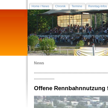
Home / News
Chronik
Termine
Renntag-Infos
News
-------------------------------------------------------------
-----------------
Offene Rennbahnnutzung fü